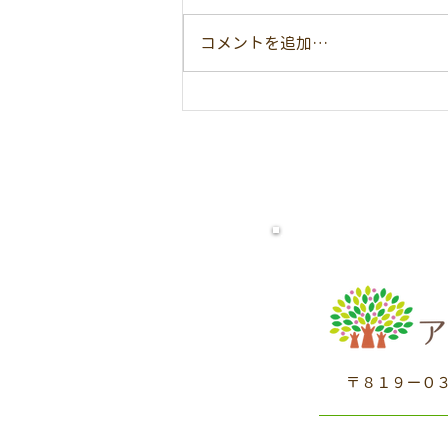
象としたオープンようちえんを行
います。当日は園見学をはじめ先
コメントを追加…
生方のお楽しみ、給食試食会など
を予定しています。緑あふれる自
然の中で、過ごしてみませんか？
参加を希望される方はお電話にて
直接園へお申し込みください♪
日時：7月24日(金) 10：30～
12：30 ★説明会参加者の方には
うちわのお土産をお渡しします。
★帽子・水筒・虫よけを持参くだ
さい。 ★天候や感染状況
〒８１９ー０３