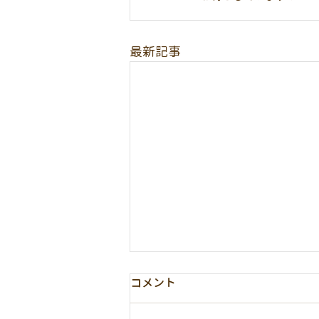
最新記事
R８ オープンようちえん
コメント
未就園児のお子さんと保護者を対