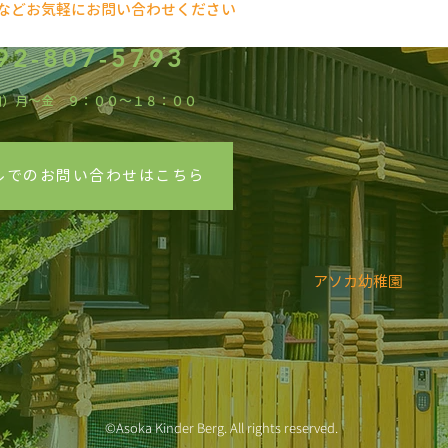
などお気軽にお問い合わせください
92-807-5793
間）月～金 ９：００～１８：００
のお問い合わせはこちら
アソカ幼稚園
©Asoka Kinder Berg. All rights reserved.