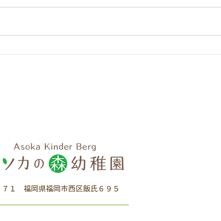
10時30分より
場所：アソカの森幼稚園ホール
※入園願書配布いたしま
す。 予約はいりません。お尋
R
ね・お問い合わせなどありました
ら、 園へご連絡ください。
うち
見学も随時受け付けております。
７１ 福岡県福岡市西区飯氏６９５​