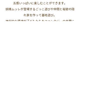
五感いっぱいに楽しむことができます。
妖精ムッレが登場するごっこ遊びや仲間と秘密の隠
れ家を作って基地遊び。
​神秘的な環境が子どもたちをファンタジーの世界に
連れて行ってくれる環境です。