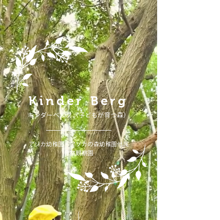
Kinder Berg
​キンダーベルク（子どもが育つ森）
アソカ幼稚園・アソカの森幼稚園付属
​自然観察園